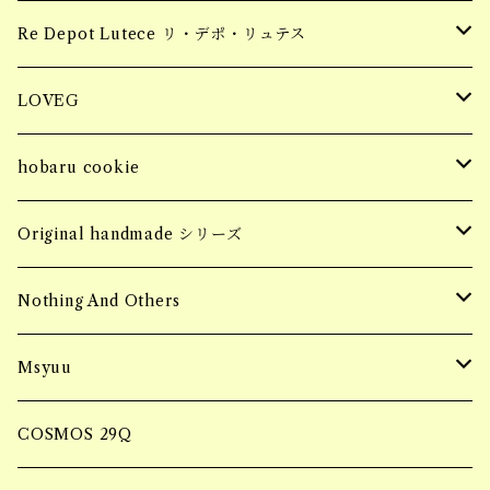
earring
tops
piercing
Hair Claw ヘアクロー
souvenir
apparel
お花柄ステッカー
Re Depot Lutece リ・デポ・リュテス
necklace
earring
tops
BIG HAIR CLAW 大きいヘアクロー
Candle
コッドシートBOX
LOVEG
bracelet
ring
bottoms
Sサイズ
MINI HAIR CLAW 小さいヘアクロー
Fragrance Pouch
コッドシートTRAY
soy meat gift pack
hobaru cookie
ring
SALE
jacket
Mサイズ
ブロックタイプ
Barrette バレッタ
socks
MASK CODE
seasonning sauce
hobaru アソート
Original handmade シリーズ
necklace
SALE
フィレタイプ
ornament オーナメント
soy meat gift pack
パーソナルエフェクトBAG
HERB & SPICE
マンゴーグラノーラ
Handmade pierce
Nothing And Others
hair accessory
onepiece
ミンチタイプ
ブロックタイプ
マルシェBAG
Accessory
Msyuu
bracelet
フィレタイプ
Bangle
ブランケット巾着BAG
ring
COSMOS 29Q
ミンチタイプ