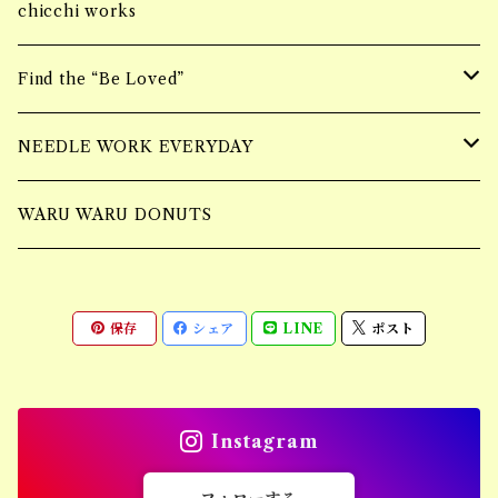
Bracelet
ブランケットケースBAG
piercing
chicchi works
ring
ニーハイBAG
Bracelet
Find the “Be Loved”
Piercing
ショルダーBAG
Earring
wall hangging vase
NEEDLE WORK EVERYDAY
Necklace
Accessory
Mulch Flower Bag
tufting bag
WARU WARU DONUTS
Ring
保存
シェア
LINE
ポスト
Piercing
Bracelet
Instagram
Earring