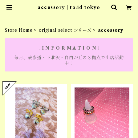
accessory | ta:id tokyo
Store Home
original select シリーズ
accessory
［ I N F O R M A T I O N ］
毎月、表参道・下北沢・自由が丘の３拠点で出店活動
中！