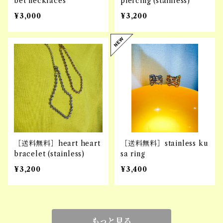
bet necklaces
piercing (stainless)
¥3,000
¥3,200
［送料無料］heart heart
［送料無料］stainless ku
bracelet (stainless)
sa ring
¥3,200
¥3,400
もっと見る