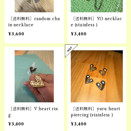
［送料無料］random cha
［送料無料］YO necklac
in necklace
e (stainless )
¥3,600
¥3,400
［送料無料］V heart rin
［送料無料］yuru heart
g
piercing (stainless )
¥3,400
¥3,400