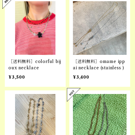
［送料無料］colorful bij
［送料無料］omame ipp
oux necklace
ai necklace (stainless )
¥3,500
¥3,400