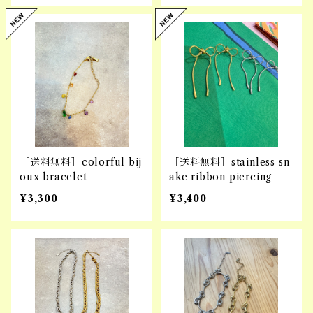
［送料無料］colorful bij
［送料無料］stainless sn
oux bracelet
ake ribbon piercing
¥3,300
¥3,400