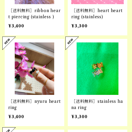
［送料無料］ribbon hear
［送料無料］heart heart
t piercing (stainless )
ring (stainless)
¥3,400
¥3,300
［送料無料］nyuru heart
［送料無料］stainless ha
ring
na ring
¥3,400
¥3,300