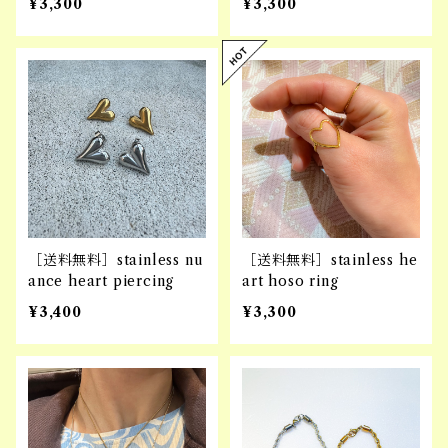
¥3,300
¥3,300
［送料無料］stainless nu
［送料無料］stainless he
ance heart piercing
art hoso ring
¥3,400
¥3,300