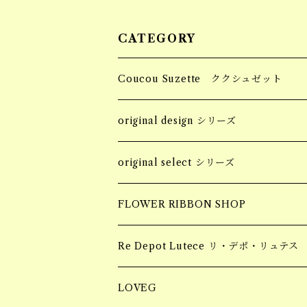
CATEGORY
Coucou Suzette ククシュゼット
Hair Clip ヘアクリップ
original design シリーズ
Socks 靴下
accessory
original select シリーズ
piercing
Pins ピンバッジ
apparel
accessory
FLOWER RIBBON SHOP
earring
tops
piercing
Hair Claw ヘアクロー
souvenir
apparel
お花柄ステッカー
Re Depot Lutece リ・デポ・リュテス
necklace
earring
tops
BIG HAIR CLAW 大きいヘアクロー
Candle
コッドシートBOX
LOVEG