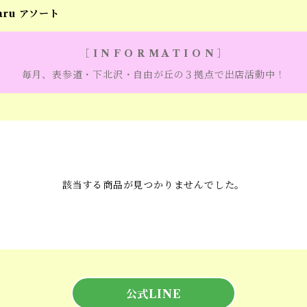
aru アソート
［ I N F O R M A T I O N ］
毎月、表参道・下北沢・自由が丘の３拠点で出店活動中！
該当する商品が見つかりませんでした。
公式LINE