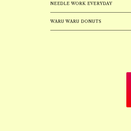
ショルダーBAG
Earring
wall hangging vase
NEEDLE WORK EVERYDAY
Necklace
Accessory
Mulch Flower Bag
tufting bag
WARU WARU DONUTS
Ring
Piercing
Bracelet
Earring