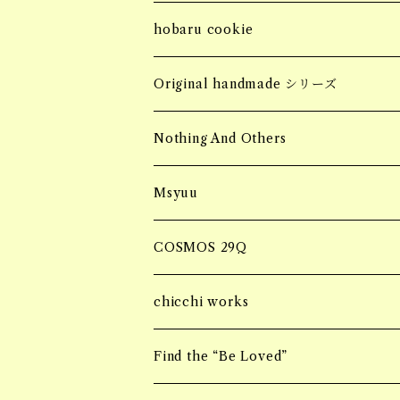
bracelet
ring
bottoms
Sサイズ
MINI HAIR CLAW 小さいヘアクロー
Fragrance Pouch
コッドシートTRAY
soy meat gift pack
hobaru cookie
ring
SALE
jacket
Mサイズ
ブロックタイプ
Barrette バレッタ
socks
MASK CODE
seasonning sauce
hobaru アソート
Original handmade シリーズ
necklace
SALE
フィレタイプ
ornament オーナメント
soy meat gift pack
パーソナルエフェクトBAG
HERB & SPICE
マンゴーグラノーラ
Handmade pierce
Nothing And Others
hair accessory
onepiece
ミンチタイプ
ブロックタイプ
マルシェBAG
Accessory
Msyuu
bracelet
フィレタイプ
Bangle
ブランケット巾着BAG
ring
COSMOS 29Q
ミンチタイプ
Bracelet
ブランケットケースBAG
piercing
chicchi works
ring
ニーハイBAG
Bracelet
Find the “Be Loved”
Piercing