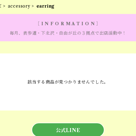
ズ
accessory
earring
［ I N F O R M A T I O N ］
毎月、表参道・下北沢・自由が丘の３拠点で出店活動中！
該当する商品が見つかりませんでした。
公式LINE