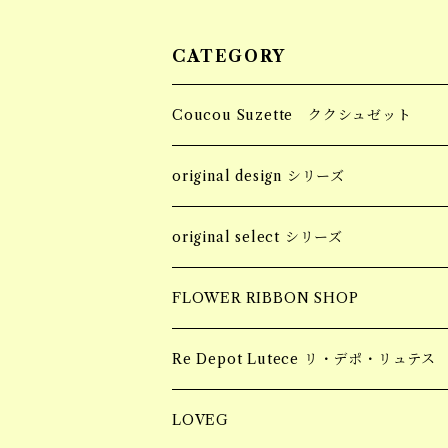
CATEGORY
Coucou Suzette ククシュゼット
Hair Clip ヘアクリップ
original design シリーズ
Socks 靴下
accessory
original select シリーズ
piercing
Pins ピンバッジ
apparel
accessory
FLOWER RIBBON SHOP
earring
tops
piercing
Hair Claw ヘアクロー
souvenir
apparel
お花柄ステッカー
Re Depot Lutece リ・デポ・リュテス
necklace
earring
tops
BIG HAIR CLAW 大きいヘアクロー
Candle
コッドシートBOX
LOVEG