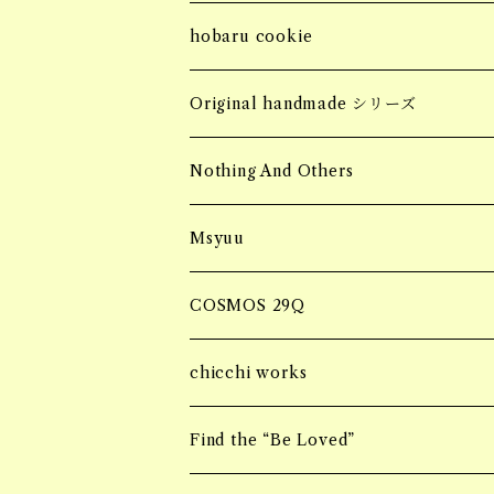
bracelet
ring
bottoms
Sサイズ
MINI HAIR CLAW 小さいヘアクロー
Fragrance Pouch
コッドシートTRAY
soy meat gift pack
hobaru cookie
ring
SALE
jacket
Mサイズ
ブロックタイプ
Barrette バレッタ
socks
MASK CODE
seasonning sauce
hobaru アソート
Original handmade シリーズ
necklace
SALE
フィレタイプ
ornament オーナメント
soy meat gift pack
パーソナルエフェクトBAG
HERB & SPICE
マンゴーグラノーラ
Handmade pierce
Nothing And Others
hair accessory
onepiece
ミンチタイプ
ブロックタイプ
マルシェBAG
Accessory
Msyuu
bracelet
フィレタイプ
Bangle
ブランケット巾着BAG
ring
COSMOS 29Q
ミンチタイプ
Bracelet
ブランケットケースBAG
piercing
chicchi works
ring
ニーハイBAG
Bracelet
Find the “Be Loved”
Piercing