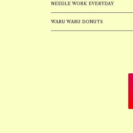
ショルダーBAG
Earring
wall hangging vase
NEEDLE WORK EVERYDAY
Necklace
Accessory
Mulch Flower Bag
tufting bag
WARU WARU DONUTS
Ring
Piercing
Bracelet
Earring