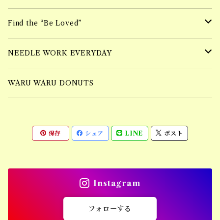
ring
ニーハイBAG
Bracelet
Find the “Be Loved”
Piercing
ショルダーBAG
Earring
wall hangging vase
NEEDLE WORK EVERYDAY
Necklace
Accessory
Mulch Flower Bag
tufting bag
WARU WARU DONUTS
Ring
保存
シェア
LINE
ポスト
Piercing
Bracelet
Instagram
Earring
フォローする