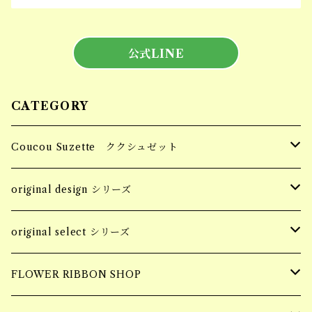
公式LINE
CATEGORY
Coucou Suzette ククシュゼット
Hair Clip ヘアクリップ
original design シリーズ
Socks 靴下
accessory
original select シリーズ
piercing
Pins ピンバッジ
apparel
accessory
FLOWER RIBBON SHOP
earring