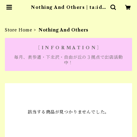
Nothing And Others | ta:id t
okyo
Store Home
Nothing And Others
［ I N F O R M A T I O N ］
毎月、表参道・下北沢・自由が丘の３拠点で出店活動
中！
該当する商品が見つかりませんでした。