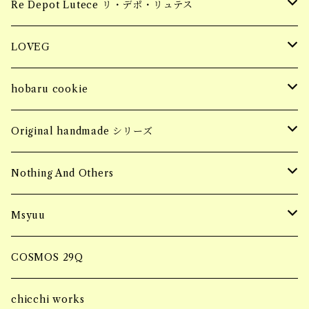
tops
piercing
Hair Claw ヘアクロー
souvenir
apparel
お花柄ステッカー
Re Depot Lutece リ・デポ・リュテス
necklace
earring
tops
BIG HAIR CLAW 大きいヘアクロー
Candle
コッドシートBOX
LOVEG
bracelet
ring
bottoms
Sサイズ
MINI HAIR CLAW 小さいヘアクロー
Fragrance Pouch
コッドシートTRAY
soy meat gift pack
hobaru cookie
ring
SALE
jacket
Mサイズ
ブロックタイプ
Barrette バレッタ
socks
MASK CODE
seasonning sauce
hobaru アソート
Original handmade シリーズ
necklace
SALE
フィレタイプ
ornament オーナメント
soy meat gift pack
パーソナルエフェクトBAG
HERB & SPICE
マンゴーグラノーラ
Handmade pierce
Nothing And Others
hair accessory
onepiece
ミンチタイプ
ブロックタイプ
マルシェBAG
Accessory
Msyuu
bracelet
フィレタイプ
Bangle
ブランケット巾着BAG
ring
COSMOS 29Q
ミンチタイプ
Bracelet
ブランケットケースBAG
piercing
chicchi works