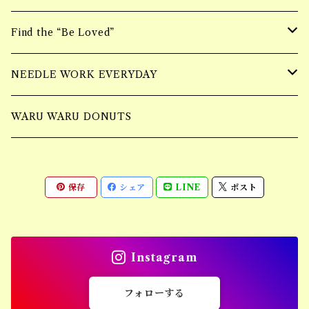
ring
ニーハイBAG
Bracelet
Find the “Be Loved”
Piercing
ショルダーBAG
Earring
wall hangging vase
NEEDLE WORK EVERYDAY
Necklace
Accessory
Mulch Flower Bag
tufting bag
WARU WARU DONUTS
Ring
保存
シェア
LINE
ポスト
Piercing
Bracelet
Instagram
Earring
フォローする