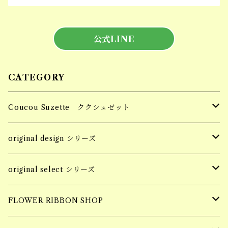
公式LINE
CATEGORY
Coucou Suzette ククシュゼット
Hair Clip ヘアクリップ
original design シリーズ
Socks 靴下
accessory
original select シリーズ
piercing
Pins ピンバッジ
apparel
accessory
FLOWER RIBBON SHOP
earring