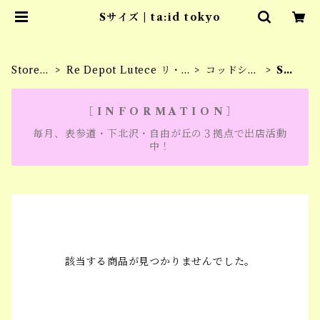
Sサイズ | ta:id tokyo
Store
Re Depot Lutece リ・
コッドシー
Sサ
Home
デポ・リュテス
トBOX
イズ
［ I N F O R M A T I O N ］
毎月、表参道・下北沢・自由が丘の３拠点で出店活動
中！
該当する商品が見つかりませんでした。