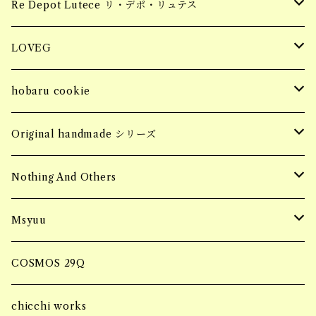
tops
piercing
Hair Claw ヘアクロー
souvenir
apparel
お花柄ステッカー
Re Depot Lutece リ・デポ・リュテス
necklace
earring
tops
BIG HAIR CLAW 大きいヘアクロー
Candle
コッドシートBOX
LOVEG
bracelet
ring
bottoms
Sサイズ
MINI HAIR CLAW 小さいヘアクロー
Fragrance Pouch
コッドシートTRAY
soy meat gift pack
hobaru cookie
ring
SALE
jacket
Mサイズ
ブロックタイプ
Barrette バレッタ
socks
MASK CODE
seasonning sauce
hobaru アソート
Original handmade シリーズ
necklace
SALE
フィレタイプ
ornament オーナメント
soy meat gift pack
パーソナルエフェクトBAG
HERB & SPICE
マンゴーグラノーラ
Handmade pierce
Nothing And Others
hair accessory
onepiece
ミンチタイプ
ブロックタイプ
マルシェBAG
Accessory
Msyuu
bracelet
フィレタイプ
Bangle
ブランケット巾着BAG
ring
COSMOS 29Q
ミンチタイプ
Bracelet
ブランケットケースBAG
piercing
chicchi works