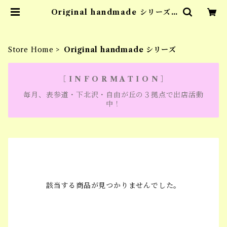
Original handmade シリーズ |
ta:id tokyo
Store Home
Original handmade シリーズ
［ I N F O R M A T I O N ］
毎月、表参道・下北沢・自由が丘の３拠点で出店活動
中！
該当する商品が見つかりませんでした。