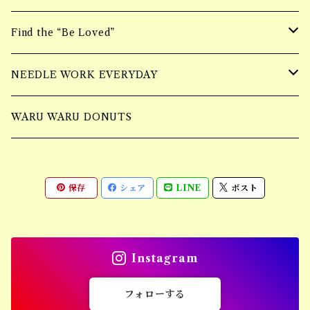
ring
ニーハイBAG
Bracelet
Find the “Be Loved”
Piercing
ショルダーBAG
Earring
wall hangging vase
NEEDLE WORK EVERYDAY
Necklace
Accessory
Mulch Flower Bag
tufting bag
WARU WARU DONUTS
Ring
保存
シェア
LINE
ポスト
Piercing
Bracelet
Instagram
Earring
フォローする