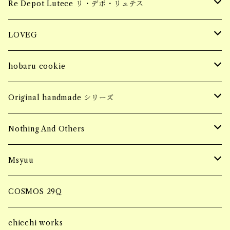
tops
piercing
Hair Claw ヘアクロー
souvenir
apparel
お花柄ステッカー
Re Depot Lutece リ・デポ・リュテス
necklace
earring
tops
BIG HAIR CLAW 大きいヘアクロー
Candle
コッドシートBOX
LOVEG
bracelet
ring
bottoms
Sサイズ
MINI HAIR CLAW 小さいヘアクロー
Fragrance Pouch
コッドシートTRAY
soy meat gift pack
hobaru cookie
ring
SALE
jacket
Mサイズ
ブロックタイプ
Barrette バレッタ
socks
MASK CODE
seasonning sauce
hobaru アソート
Original handmade シリーズ
necklace
SALE
フィレタイプ
ornament オーナメント
soy meat gift pack
パーソナルエフェクトBAG
HERB & SPICE
マンゴーグラノーラ
Handmade pierce
Nothing And Others
hair accessory
onepiece
ミンチタイプ
ブロックタイプ
マルシェBAG
Accessory
Msyuu
bracelet
フィレタイプ
Bangle
ブランケット巾着BAG
ring
COSMOS 29Q
ミンチタイプ
Bracelet
ブランケットケースBAG
piercing
chicchi works