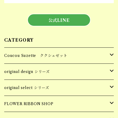
公式LINE
CATEGORY
Coucou Suzette ククシュゼット
Hair Clip ヘアクリップ
original design シリーズ
Socks 靴下
accessory
original select シリーズ
piercing
Pins ピンバッジ
apparel
accessory
FLOWER RIBBON SHOP
earring