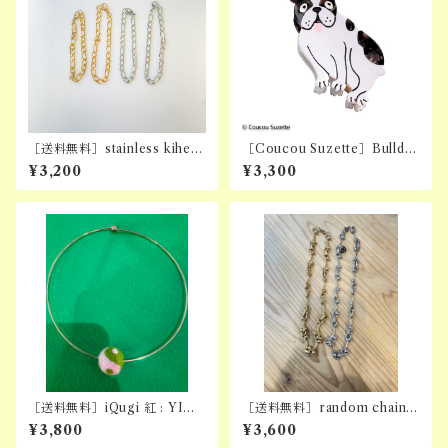
［送料無料］stainless kihei
［Coucou Suzette］Bulldo
bracelet
g Hair Claw
¥3,200
¥3,300
［送料無料］iQugi 紅 : YINY
［送料無料］random chain n
ANG CHOKER (PNK×GR
ecklace
¥3,800
¥3,600
N)