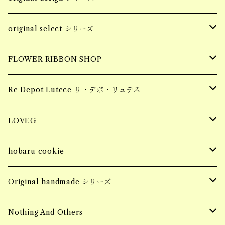
Socks 靴下
accessory
original select シリーズ
piercing
Pins ピンバッジ
apparel
accessory
FLOWER RIBBON SHOP
earring
tops
piercing
Hair Claw ヘアクロー
souvenir
apparel
お花柄ステッカー
Re Depot Lutece リ・デポ・リュテス
necklace
earring
tops
BIG HAIR CLAW 大きいヘアクロー
Candle
コッドシートBOX
LOVEG
bracelet
ring
bottoms
Sサイズ
MINI HAIR CLAW 小さいヘアクロー
Fragrance Pouch
コッドシートTRAY
soy meat gift pack
hobaru cookie
ring
SALE
jacket
Mサイズ
ブロックタイプ
Barrette バレッタ
socks
MASK CODE
seasonning sauce
hobaru アソート
Original handmade シリーズ
necklace
SALE
フィレタイプ
ornament オーナメント
soy meat gift pack
パーソナルエフェクトBAG
HERB & SPICE
マンゴーグラノーラ
Handmade pierce
Nothing And Others