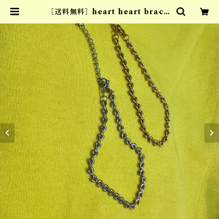
［送料無料］heart heart bracel
et (stainless) | ta:id tokyo