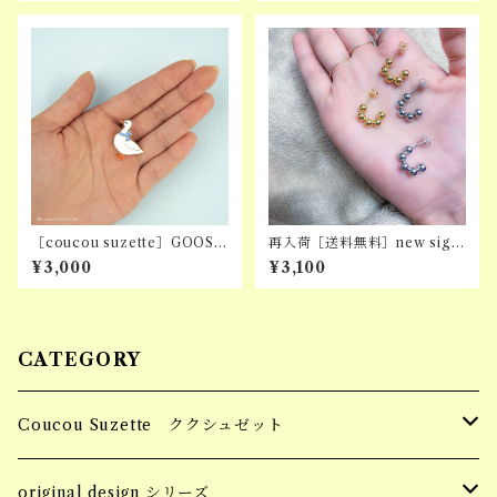
［coucou suzette］GOOSE
再入荷［送料無料］new sign
PINS
piercing
¥3,000
¥3,100
CATEGORY
Coucou Suzette ククシュゼット
Hair Clip ヘアクリップ
original design シリーズ