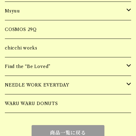
hair accessory
onepiece
ミンチタイプ
ブロックタイプ
マルシェBAG
Accessory
Msyuu
bracelet
フィレタイプ
Bangle
ブランケット巾着BAG
ring
COSMOS 29Q
ミンチタイプ
Bracelet
ブランケットケースBAG
piercing
chicchi works
ring
ニーハイBAG
Bracelet
Find the “Be Loved”
Piercing
ショルダーBAG
Earring
wall hangging vase
NEEDLE WORK EVERYDAY
Necklace
Accessory
Mulch Flower Bag
tufting bag
WARU WARU DONUTS
Ring
商品一覧に戻る