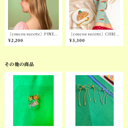
［coucou suzette］PINEA
［coucou suzette］CHRIS
PPLE CLIP
TMAS LOG SOCKS
¥2,200
¥3,300
その他の商品