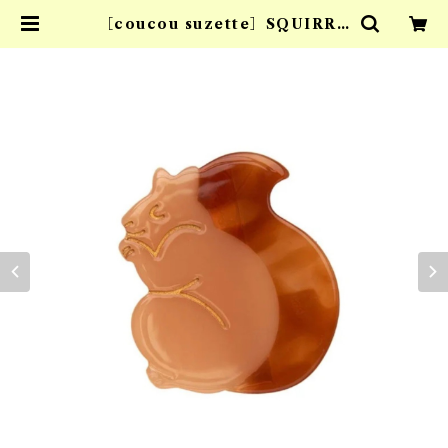
［coucou suzette］SQUIRRE
L HAIR CLIP | ta:id tokyo