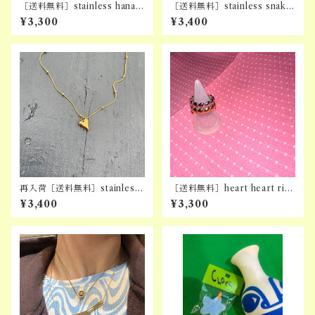
［送料無料］stainless hana r
［送料無料］stainless snake
ing
ribbon piercing
¥3,300
¥3,400
再入荷［送料無料］stainless
［送料無料］heart heart rin
heart snake necklace
g (stainless)
¥3,400
¥3,300