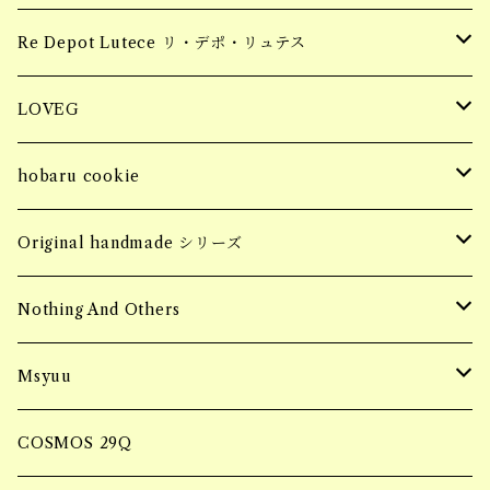
earring
tops
piercing
Hair Claw ヘアクロー
souvenir
apparel
お花柄ステッカー
Re Depot Lutece リ・デポ・リュテス
necklace
earring
tops
BIG HAIR CLAW 大きいヘアクロー
Candle
コッドシートBOX
LOVEG
bracelet
ring
bottoms
Sサイズ
MINI HAIR CLAW 小さいヘアクロー
Fragrance Pouch
コッドシートTRAY
soy meat gift pack
hobaru cookie
ring
SALE
jacket
Mサイズ
ブロックタイプ
Barrette バレッタ
socks
MASK CODE
seasonning sauce
hobaru アソート
Original handmade シリーズ
necklace
SALE
フィレタイプ
ornament オーナメント
soy meat gift pack
パーソナルエフェクトBAG
HERB & SPICE
マンゴーグラノーラ
Handmade pierce
Nothing And Others
hair accessory
onepiece
ミンチタイプ
ブロックタイプ
マルシェBAG
Accessory
Msyuu
bracelet
フィレタイプ
Bangle
ブランケット巾着BAG
ring
COSMOS 29Q