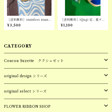
［送料無料］stainless nuanc
［送料無料］iQugi 紅 : 星チ
e necklace
ャーム単品(※カスタム専用)
¥3,500
¥1,100
CATEGORY
Coucou Suzette ククシュゼット
Hair Clip ヘアクリップ
original design シリーズ
Socks 靴下
accessory
original select シリーズ
piercing
Pins ピンバッジ
apparel
accessory
FLOWER RIBBON SHOP