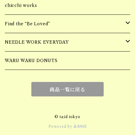
ミンチタイプ
Bracelet
ブランケットケースBAG
piercing
chicchi works
ring
ニーハイBAG
Bracelet
Find the “Be Loved”
Piercing
ショルダーBAG
Earring
wall hangging vase
NEEDLE WORK EVERYDAY
Necklace
Accessory
Mulch Flower Bag
tufting bag
WARU WARU DONUTS
Ring
商品一覧に戻る
Piercing
Bracelet
© ta:id tokyo
Powered by
Earring