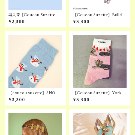
再入荷［Coucou Suzette］
［Coucou Suzette］Bulldo
DACHSHUND HAIR CLIP
g Hair Claw
¥2,300
¥3,300
［coucou suzette］SNOW
［Coucou Suzette］Yorksh
MAN SOCKS
ire Socks
¥3,300
¥3,300