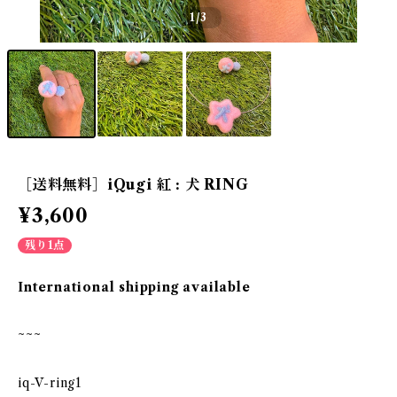
1
/3
［送料無料］iQugi 紅 : 犬 RING
¥3,600
残り1点
International shipping available
~~~
iq-V-ring1