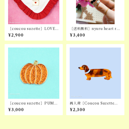
［coucou suzette］LOVE L
［送料無料］nyuru heart rin
ETTER PINS
g
¥2,900
¥3,400
［coucou suzette］PUMP
再入荷［Coucou Suzette］
KIN PIN
DACHSHUND HAIR CLIP
¥3,000
¥2,300