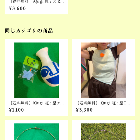
［送料無料］iQugi 紅 : 犬 RI
NG
¥3,600
同じカテゴリの商品
［送料無料］iQugi 紅 : 星チ
［送料無料］iQugi 紅 : 星CH
ャーム単品(※カスタム専用)
ARM CHOKER
¥1,100
¥3,300