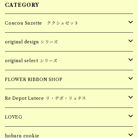
CATEGORY
Coucou Suzette ククシュゼット
Hair Clip ヘアクリップ
original design シリーズ
Socks 靴下
accessory
original select シリーズ
piercing
Pins ピンバッジ
apparel
accessory
FLOWER RIBBON SHOP
earring
tops
piercing
Hair Claw ヘアクロー
souvenir
apparel
お花柄ステッカー
Re Depot Lutece リ・デポ・リュテス
necklace
earring
tops
BIG HAIR CLAW 大きいヘアクロー
Candle
コッドシートBOX
LOVEG
bracelet
ring
bottoms
Sサイズ
MINI HAIR CLAW 小さいヘアクロー
Fragrance Pouch
コッドシートTRAY
soy meat gift pack
hobaru cookie