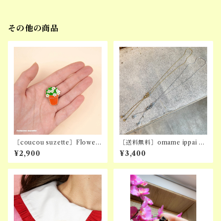
その他の商品
［coucou suzette］Flower
［送料無料］omame ippai ne
pot pin
cklace (stainless )
¥2,900
¥3,400