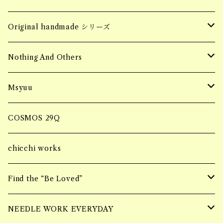
ring
SALE
jacket
Mサイズ
ブロックタイプ
Barrette バレッタ
socks
MASK CODE
seasonning sauce
hobaru アソート
Original handmade シリーズ
necklace
SALE
フィレタイプ
ornament オーナメント
soy meat gift pack
パーソナルエフェクトBAG
HERB & SPICE
マンゴーグラノーラ
Handmade pierce
Nothing And Others
hair accessory
onepiece
ミンチタイプ
ブロックタイプ
マルシェBAG
Accessory
Msyuu
bracelet
フィレタイプ
Bangle
ブランケット巾着BAG
ring
COSMOS 29Q
ミンチタイプ
Bracelet
ブランケットケースBAG
piercing
chicchi works
ring
ニーハイBAG
Bracelet
Find the “Be Loved”
Piercing
ショルダーBAG
Earring
wall hangging vase
NEEDLE WORK EVERYDAY