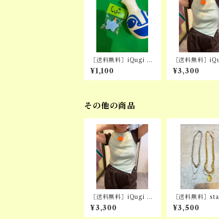
［送料無料］iQugi 紅
［送料無料］iQu
: 星チャーム単品(※カ
: 星CHARM C
¥1,100
¥3,300
スタム専用)
R
その他の商品
［送料無料］iQugi 紅
［送料無料］stai
: 星CHARM CHOKE
word necklac
¥3,300
¥3,500
R