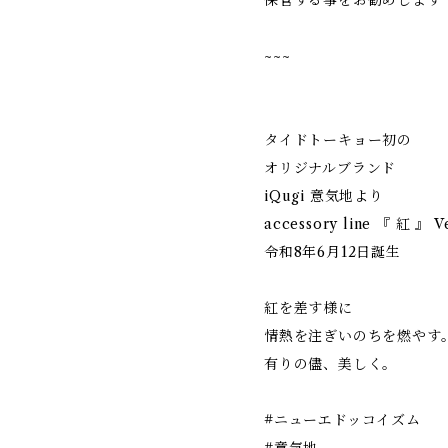
保管する事をお勧めします
~~~
タイドトーキョー初の
オリジナルブランド
iQugi 意気地より
accessory line 『 紅 』 V
令和8年6月12日誕生
紅を差す様に
情熱を注ぎいのちを燃やす
有りの儘、美しく。
#ニューエドッコイズム