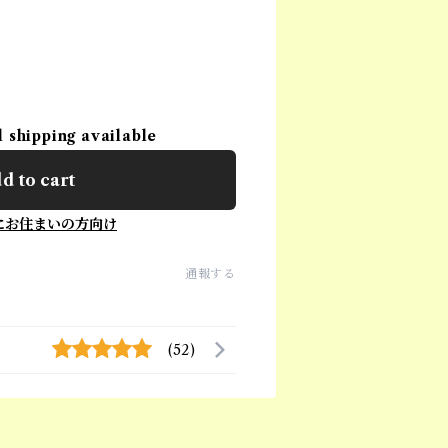
l shipping available
d to cart
にお住まいの方向け
通報する
(52)