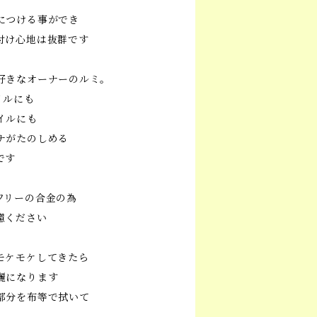
につける事ができ
付け心地は抜群です
好きなオーナーのルミ。
イルにも
イルにも
ナがたのしめる
です
フリーの合金の為
慮ください
モケモケしてきたら
麗になります
部分を布等で拭いて