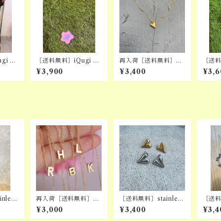
gi 紅
［送料無料］iQugi 紅
再入荷［送料無料］st
［送料
HOKE
: 犬 CHOKER
ainless heart snake
: 犬 
¥3,900
¥3,400
¥3,6
necklace
nless
再入荷［送料無料］al
［送料無料］stainless
［送料
e
phabet necklaces
nuance heart pierci
chain
¥3,000
¥3,400
¥3,4
ng