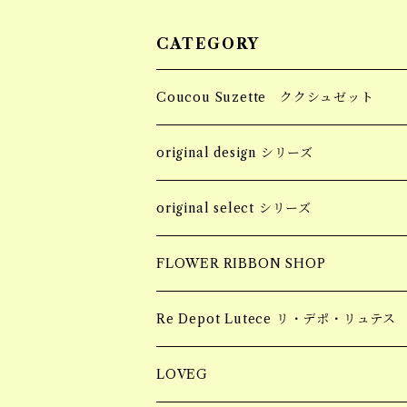
CATEGORY
Coucou Suzette ククシュゼット
Hair Clip ヘアクリップ
original design シリーズ
Socks 靴下
accessory
original select シリーズ
piercing
Pins ピンバッジ
apparel
accessory
FLOWER RIBBON SHOP
earring
tops
piercing
Hair Claw ヘアクロー
souvenir
apparel
お花柄ステッカー
Re Depot Lutece リ・デポ・リュテス
necklace
earring
tops
BIG HAIR CLAW 大きいヘアクロー
Candle
コッドシートBOX
LOVEG