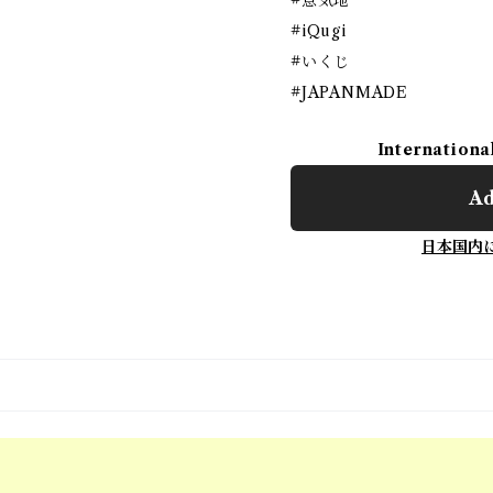
#意気地
#iQugi
#いくじ
#JAPANMADE
Internationa
Ad
日本国内