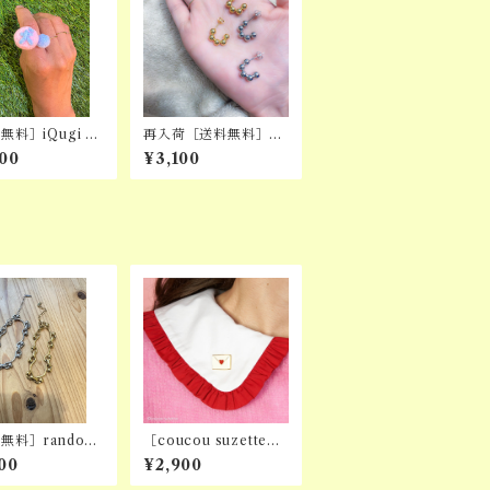
無料］iQugi 紅
再入荷［送料無料］ne
RING
w sign piercing
00
¥3,100
無料］random
［coucou suzette］
 bracelet
LOVE LETTER PIN
00
¥2,900
S