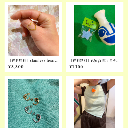
［送料無料］stainless heart
［送料無料］iQugi 紅 : 星チ
hoso ring
ャーム単品(※カスタム専用)
¥3,300
¥1,100